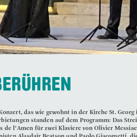
BERÜHREN
onzert, das wie gewohnt in der Kirche St. Georg
rbietungen standen auf dem Programm: Das Stre
de l’Amen für zwei Klaviere von Olivier Messiaen
nisten Alasdair Beatson und Paolo Giacometti, di