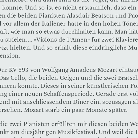
nschliesst. Und dann sind da die Vögel, die ihn n
konnte. Und so ist es nicht erstaunlich, dass e
fen die beiden Pianisten Alasdair Beatson und Pa
r allem der Italiener hatte in den hohen Tönen 
rhaft, wie man so etwas durchhalten kann. Man hä
zu spielen…. «Visions de l’Amen» für zwei Klavier
tzt hielten. Und so erhält diese eindringliche 
mension.
Dur KV 593 von Wolfgang Amadeus Mozart eintauc
as Cello, die beiden Geigen und die zwei Bratsc
nnern konnte. Dieses in seiner künstlerischen Fo
ng einer neuen Schaffensperiode. Gerade erst vo
 mit anschliessendem Dîner ein, sozusagen als
ersehen. Mozart starb ein paar Monate später.
die zwei Pianisten erfüllten mit diesen beiden W
t am diesjährigen Musikfestival. Und weil die Br