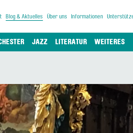
t
Blog & Aktuelles
Über uns
Informationen
Unterstütz
CHESTER
JAZZ
LITERATUR
WEITERES