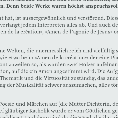
n. Denn beide Werke waren höchst anspruchsvoll
ht hat, ist aussergewöhnlich und verstörend. Die
verlangt jedem Interpreten alles ab. Und auch 
en de la création», «Amen de l’agonie de Jésus» 
e Welten, die unermesslich reich und vielfältig s
e etwa beim «Amen de la création»: der eine Pian
önt zuweilen so, als würden zwei Hölzer aufeina
réation, auf die ein Amen angestimmt wird. Die A
 Thematik und die Virtuosität zuständig, das and
lung der Musikalität schwer auszumachen, alles 
oesie und Märchen auf (die Mutter Dichterin, de
tief gläubiger Katholik wurde er vom Göttlichen ge