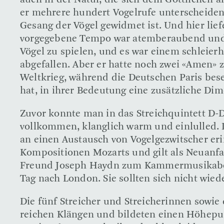
auch in der Natur, die sich dem Göttlichen a
er mehrere hundert Vogelrufe unterscheiden 
Gesang der Vögel gewidmet ist. Und hier lie
vorgegebene Tempo war atemberaubend und vo
Vögel zu spielen, und es war einem schleie
abgefallen. Aber er hatte noch zwei «Amen» 
Weltkrieg, während die Deutschen Paris bese
hat, in ihrer Bedeutung eine zusätzliche Di
Zuvor konnte man in das Streichquintett D-
vollkommen, klanglich warm und einlulled. D
an einen Austausch von Vogelgezwitscher eri
Kompositionen Mozarts und gilt als Neuanfa
Freund Joseph Haydn zum Kammermusikabend
Tag nach London. Sie sollten sich nicht wied
Die fünf Streicher und Streicherinnen sowie 
reichen Klängen und bildeten einen Höhepunk