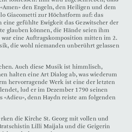
icht losliessen. Ihm wird zugeschrieben, dass
in «Amen» den Engeln, den Heiligen und dem
olo Giacometti zur Höchstform auf: das
eine gefühlte Ewigkeit das Gezwitscher der
tte glauben können, die Hände seien ihm
e war eine Auftragskomposition mitten im 2.
Musik, die wohl niemanden unberührt gelassen
hen. Auch diese Musik ist himmlisch,
hen halten eine Art Dialog ab, was wiederum
rm hervorragende Werk ist eine der letzten
llendet, lud er im Dezember 1790 seinen
 «Adieu», denn Haydn reiste am folgenden
erken die Kirche St. Georg mit vollen und
atschistin Lilli Maijala und die Geigerin