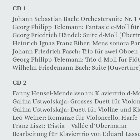
CD 1
Johann Sebastian Bach: Orchestersuite Nr. 
Georg Philipp Telemann: Fantasie e-Moll für
Georg Friedrich Händel: Suite d-Moll (Übert
Heinrich Ignaz Franz Biber: Mens sonora Par
Johann Friedrich Fasch: Trio für zwei Oboe
Georg Philipp Telemann: Trio d-Moll für Fl
Wilhelm Friedemann Bach: Suite (Ouvertüre) 
CD 2
Fanny Hensel-Mendelssohn: Klaviertrio d-Mo
Galina Ustwolskaja: Grosses Duett für Violon
Galina Ustwolskaja: Duett für Violine und Kl
Leó Weiner: Romanze für Violoncello, Harfe 
Franz Liszt: Tristia – Vallée d’Obermann
Bearbeitung für Klaviertrio von Eduard Lass