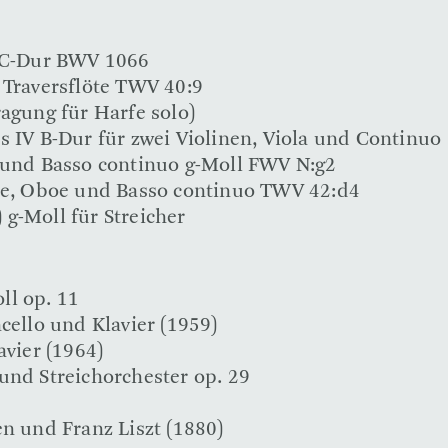
1 C-Dur BWV 1066
 Traversflöte TWV 40:9
ragung für Harfe solo)
s IV B-Dur für zwei Violinen, Viola und Continuo
n und Basso continuo g-Moll FWV N:g2
öte, Oboe und Basso continuo TWV 42:d4
g-Moll für Streicher
ll op. 11
cello und Klavier (1959)
avier (1964)
und Streichorchester op. 29
en und Franz Liszt (1880)