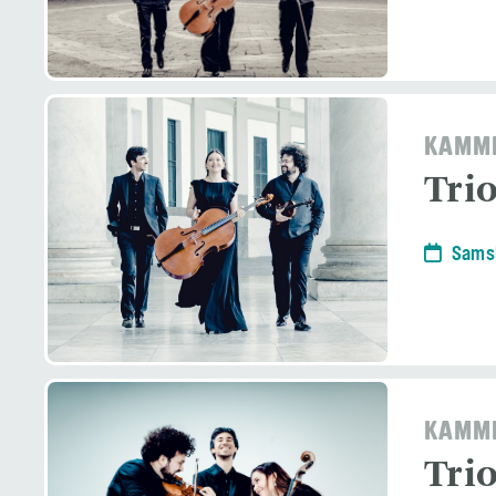
KAMME
Tri
Samst
KAMME
Tri