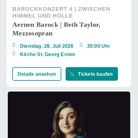
BAROCKKONZERT 4 | ZWISCHEN
HIMMEL UND HÖLLE
Aernen Barock | Beth Taylor,
Mezzosopran
Dienstag, 28. Juli 2026
20:00 Uhr
Kirche St. Georg Ernen
Details ansehen
Tickets kaufen