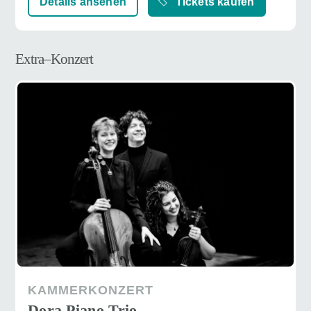
Details ansehen
Tickets kaufen
Extra–Konzert
KAMMERKONZERT
Dora Piano Trio