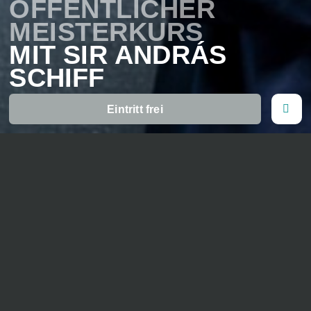
ÖFFENTLICHER
MEISTERKURS
MIT SIR ANDRÁS
SCHIFF
Eintritt frei
Sir András Schiff unterrichtet ausgewählte
Klavierstudierende während fünf Tagen im Rahmen der
Klavierwoche
.
Der Eintritt ist frei für alle, jedoch ist das Rein- und
Rausgehen jeweils nur in den Pausen möglich. Keine
Reservation notwendig.
Die Kurszeiten sind voraussichtlich 11–13 Uhr / 15–
17.30 Uhr (Änderungen vorbehalten).