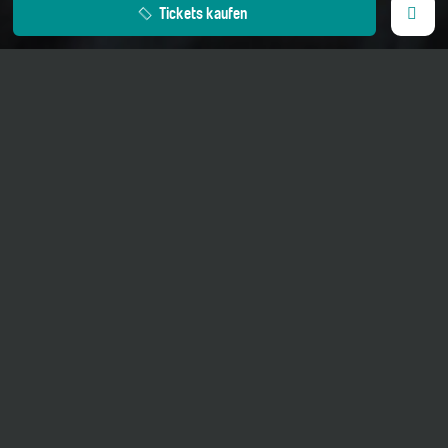
Tickets kaufen
30. Dezember 2026
20 Uhr
Tellenhaus Ernen
Erw. CHF 35.00.–
Das Programm wird im November 2026
bekanntgegeben.
Dauer ca. 75 Minuten, keine Pause
Kein Konzertbus
Tickets: 0-35 CHF
Der Erner Publikumsliebling Charl du Plessis trägt