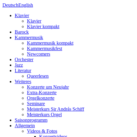
Deutsch
English
Klavier
Klavier
Klavier kompakt
Barock
Kammermusik
Kammermusik kompakt
Kammermusikfest
Newcomers
Orchester
Jazz
Literatur
Queerlesen
Weiteres
Konzerte um Neujahr
Extra-Konzerte
Orgelkonzerte
Seminare
Meisterkurs Sir András Schiff
Meisterkurs Orgel
Saisonprogramm
Allgemein
Videos & Fotos
Konzertvideos