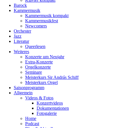
Klavier kompakt
Barock
Kammermusik
Kammermusik kompakt
Kammermusikfest
Newcomers
Orchester
Jazz
Literatur
Queerlesen
Weiteres
Konzerte um Neujahr
Extra-Konzerte
Orgelkonzerte
Seminare
Meisterkurs Sir András Schiff
Meisterkurs Orgel
Saisonprogramm
Allgemein
Videos & Fotos
Konzertvideos
Dokumentationen
Fotogalerie
Home
Podcast