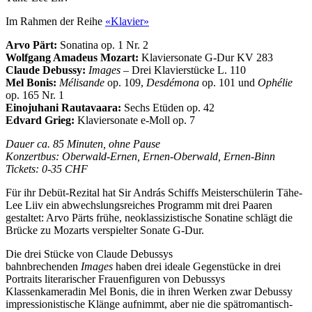
Im Rahmen der Reihe
«Klavier»
Arvo Pärt:
Sonatina op. 1 Nr. 2
Wolfgang Amadeus Mozart:
Klaviersonate G-Dur KV 283
Claude Debussy:
Images
– Drei Klavierstücke L. 110
Mel Bonis:
Mélisande
op. 109,
Desdémona
op. 101 und
Ophélie
op. 165 Nr. 1
Einojuhani Rautavaara:
Sechs Etüden op. 42
Edvard Grieg:
Klaviersonate e-Moll op. 7
Dauer ca. 85 Minuten, ohne Pause
Konzertbus: Oberwald-Ernen, Ernen-Oberwald, Ernen-Binn
Tickets: 0-35 CHF
Für ihr Debüt-Rezital hat Sir András Schiffs Meisterschülerin Tähe-
Lee Liiv ein abwechslungsreiches Programm mit drei Paaren
gestaltet: Arvo Pärts frühe, neoklassizistische Sonatine schlägt die
Brücke zu Mozarts verspielter Sonate G-Dur.
Die drei Stücke von Claude Debussys
bahnbrechenden
Images
haben drei ideale Gegenstücke in drei
Portraits literarischer Frauenfiguren von Debussys
Klassenkameradin Mel Bonis, die in ihren Werken zwar Debussy
impressionistische Klänge aufnimmt, aber nie die spätromantisch-