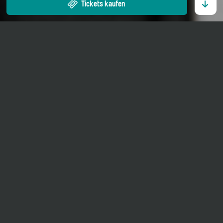
Tickets kaufen
24. Juli 2026
20 Uhr
Kirche St. Georg Ernen
Erw. CHF 50.00.–
Im Rahmen der Reihe
«Barock»
Giuseppe Brescianello:
Ouverture-Suite g-Moll für
zwei Oboen, Streicher und B. c.
Antonio Vivaldi:
Arie «Se il cor guerriero» des Tito aus der Oper
Tito
Manlio
RV 738
Arie «Gelido in ogni vena» des Farnace aus der Oper