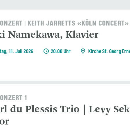
ONZERT | KEITH JARRETTS «KÖLN CONCERT»
i Namekawa, Klavier
ag, 11. Juli 2026
20:00 Uhr
Kirche St. Georg Ern
ONZERT 1
rl du Plessis Trio | Levy Se
or