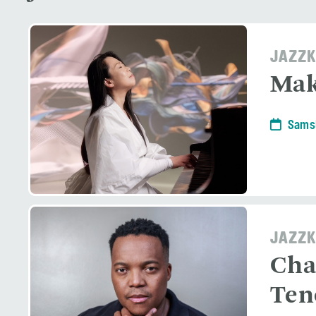
JAZZK
Mak
Samst
JAZZK
Cha
Ten