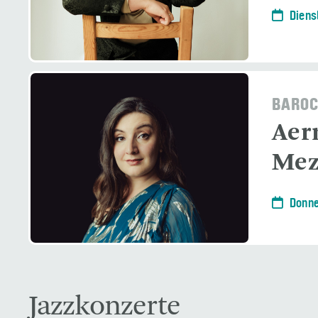
Diens
BAROC
Aer
Mez
Donne
Jazzkonzerte