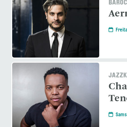
BAROC
Aer
Freita
JAZZK
Cha
Ten
Samst