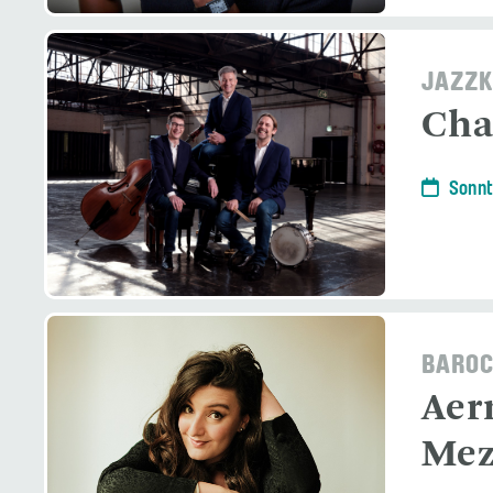
JAZZK
Char
Sonnt
BAROC
Aer
Mez