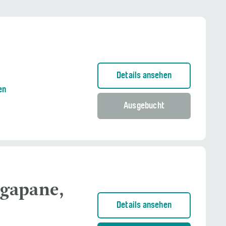
Details ansehen
en
Ausgebucht
kgapane,
Details ansehen