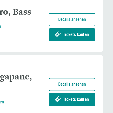
ro, Bass
Details ansehen
n
Tickets kaufen
kgapane,
Details ansehen
Tickets kaufen
nen