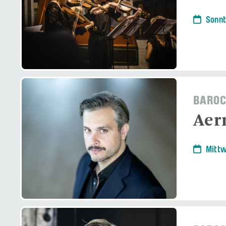
Sonnt
BAROC
Aer
Mittw