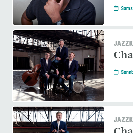
Samst
JAZZK
Char
Sonnt
JAZZK
Cha