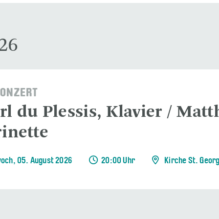
026
ONZERT
rl du Plessis, Klavier / Mat
rinette
och, 05. August 2026
20:00 Uhr
Kirche St. Geor