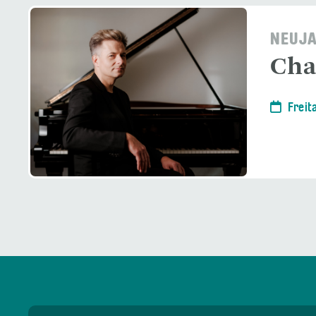
NEUJ
Char
Freit