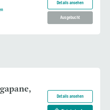
Details ansehen
en
Ausgebucht
kgapane,
Details ansehen